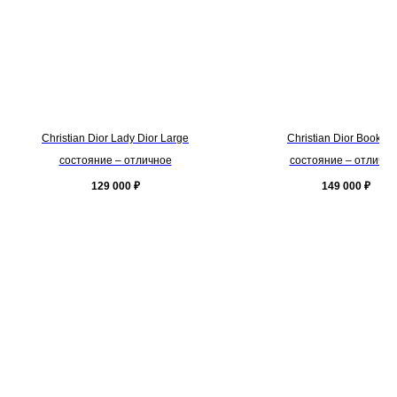
Christian Dior Lady Dior Large
Christian Dior Book To
состояние – отличное
состояние – отлично
129 000
₽
149 000
₽