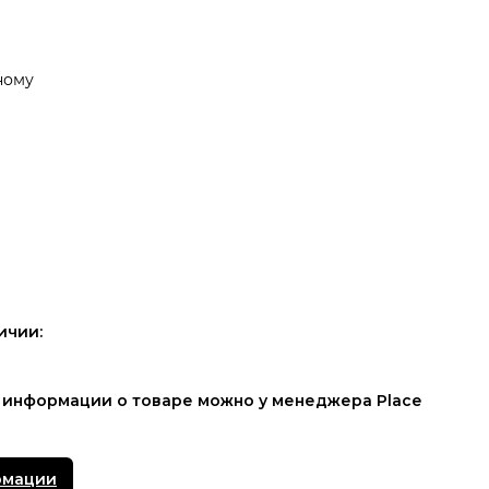
ному
ичии:
 информации о товаре можно у менеджера Place
рмации